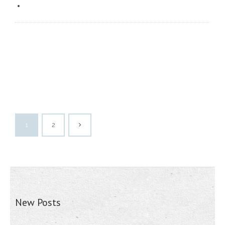
1
2
New Posts